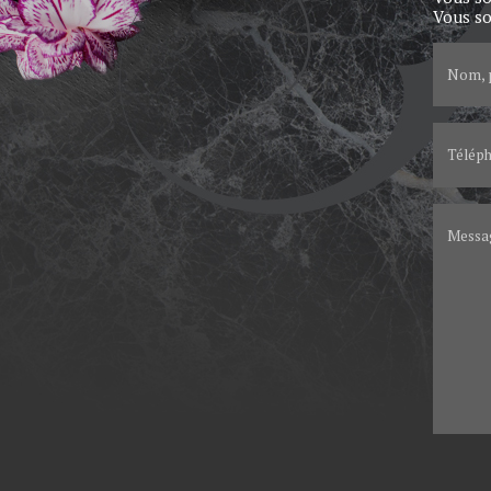
Vous so
Nom, 
Télép
Messa