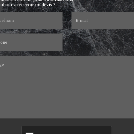
uhaitez recevoir un devis ?
prénom
E-mail
hone
ge