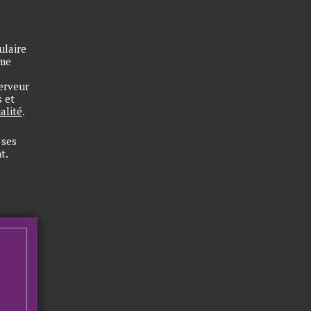
ulaire
 me
erveur
 et
alité
.
 ses
t.