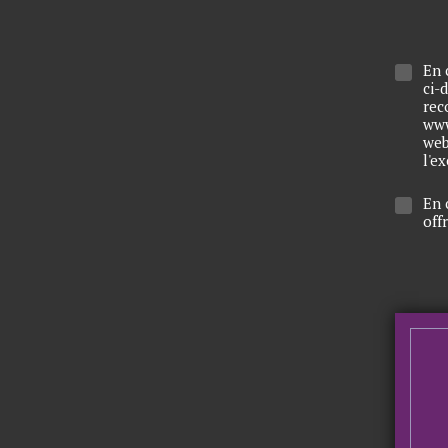
En 
ci-
rec
www
web
l'e
En 
off